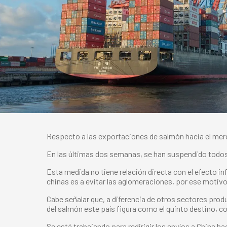
Respecto a las exportaciones de salmón hacia el merca
En las últimas dos semanas, se han suspendido todos 
Esta medida no tiene relación directa con el efecto 
chinas es a evitar las aglomeraciones, por ese motiv
Cabe señalar que, a diferencia de otros sectores prod
del salmón este país figura como el quinto destino, c
Se está trabajando para redirigir los envíos a China 