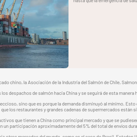
hasta que la emergencia de sal
do chino, la Asociación de la Industria del Salmón de Chile, Salmon
los despachos de salmón hacia China y se seguirá de esta manera h
infeccioso, sino que es porque la demanda disminuyó al mínimo. Esto
o que los restaurantes y grandes cadenas de supermercados están si
uctivos que tienen a China como principal mercado y que se pudiesen
on un participación aproximadamente del 5% del total de envíos dura
hacia otros mercados del mundo, como es el caso de Brasil, Estados 