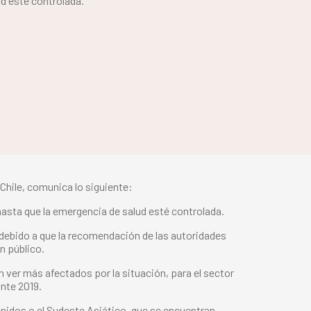
ud esté controlada.
Chile, comunica lo siguiente:
asta que la emergencia de salud esté controlada.
 debido a que la recomendación de las autoridades
n público.
 ver más afectados por la situación, para el sector
nte 2019.
Unidos o el Sudeste Asiático, que se encuentran