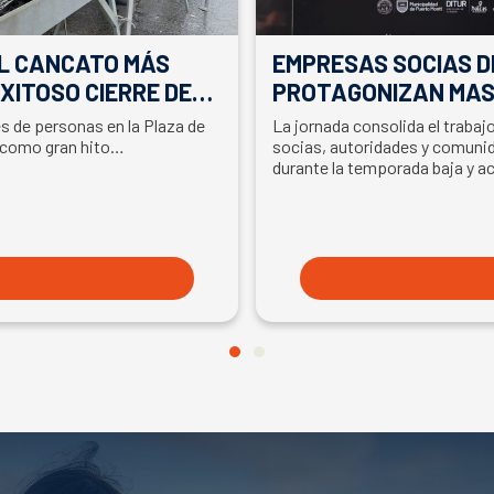
EL CANCATO MÁS
EMPRESAS SOCIAS D
XITOSO CIERRE DE
PROTAGONIZAN MAS
LA PARTICIPACIÓN D
es de personas en la Plaza de
La jornada consolida el traba
EN SEMANA DEL SA
 como gran hito…
socias, autoridades y comunid
durante la temporada baja y a