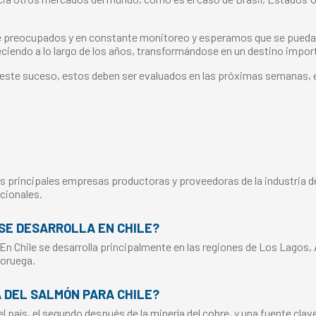
 preocupados y en constante monitoreo y esperamos que se puedan re
iendo a lo largo de los años, transformándose en un destino importa
a este suceso, estos deben ser evaluados en las próximas semanas, e
s principales empresas productoras y proveedoras de la industria del
cionales.
SE DESARROLLA EN CHILE?
 En Chile se desarrolla principalmente en las regiones de Los Lagos,
Noruega.
A DEL SALMÓN PARA CHILE?
 país, el segundo después de la minería del cobre, y una fuente clav