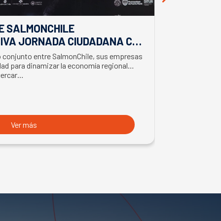
E SALMONCHILE
DESDE BIO
IVA JORNADA CIUDADANA CON
EL APORTE
EL BIMINISTRO DE ECONOMÍA
SALMONIC
jo conjunto entre SalmonChile, sus empresas
El presidente d
LMÓN
ad para dinamizar la economía regional
trabajo en la z
cercar…
con trabajador
Ver más