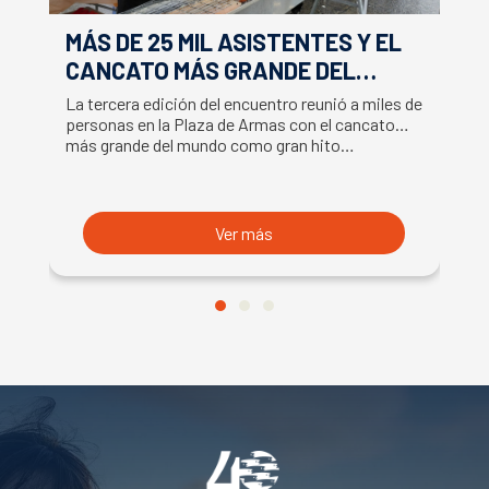
MÁS DE 25 MIL ASISTENTES Y EL
E
CANCATO MÁS GRANDE DEL
S
MUNDO MARCAN EXITOSO CIERRE
M
La tercera edición del encuentro reunió a miles de
La
DE LA SEMANA DEL SALMÓN
C
personas en la Plaza de Armas con el cancato
Sa
más grande del mundo como gran hito…
co
B
du
S
Ver más