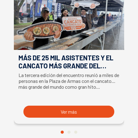
MÁS DE 25 MIL ASISTENTES Y EL
E
CANCATO MÁS GRANDE DEL
S
MUNDO MARCAN EXITOSO CIERRE
M
La tercera edición del encuentro reunió a miles de
La
DE LA SEMANA DEL SALMÓN
C
personas en la Plaza de Armas con el cancato
Sa
más grande del mundo como gran hito…
co
B
du
S
Ver más