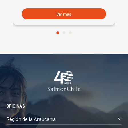
S
Ver más
OFICINAS
Región de la Araucanía