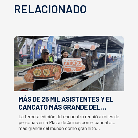
RELACIONADO
MÁS DE 25 MIL ASISTENTES Y EL
E
CANCATO MÁS GRANDE DEL
S
MUNDO MARCAN EXITOSO CIERRE
M
La tercera edición del encuentro reunió a miles de
La
DE LA SEMANA DEL SALMÓN
C
personas en la Plaza de Armas con el cancato
Sa
más grande del mundo como gran hito…
co
B
du