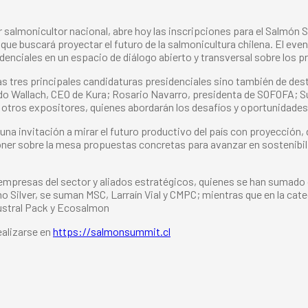
r salmonicultor nacional, abre hoy las inscripciones para el Salmón 
y que buscará proyectar el futuro de la salmonicultura chilena. El ev
denciales en un espacio de diálogo abierto y transversal sobre los pr
las tres principales candidaturas presidenciales sino también de des
rdo Wallach, CEO de Kura; Rosario Navarro, presidenta de SOFOFA; 
 otros expositores, quienes abordarán los desafíos y oportunidades de
na invitación a mirar el futuro productivo del país con proyección, 
ner sobre la mesa propuestas concretas para avanzar en sostenibil
 empresas del sector y aliados estratégicos, quienes se han sumado
mo Silver, se suman MSC, Larraín Vial y CMPC; mientras que en la c
Austral Pack y Ecosalmon
ealizarse en
https://salmonsummit.cl