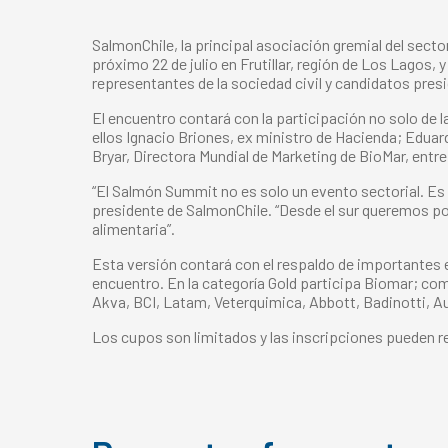
SalmonChile, la principal asociación gremial del secto
próximo 22 de julio en Frutillar, región de Los Lagos, 
representantes de la sociedad civil y candidatos presi
El encuentro contará con la participación no solo de 
ellos Ignacio Briones, ex ministro de Hacienda; Edua
Bryar, Directora Mundial de Marketing de BioMar, entre
“El Salmón Summit no es solo un evento sectorial. Es u
presidente de SalmonChile. “Desde el sur queremos po
alimentaria”.
Esta versión contará con el respaldo de importantes
encuentro. En la categoría Gold participa Biomar; co
Akva, BCI, Latam, Veterquimica, Abbott, Badinotti, 
Los cupos son limitados y las inscripciones pueden r