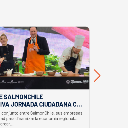
E SALMONCHILE
DESDE BIO
IVA JORNADA CIUDADANA CON
EL APORTE
EL BIMINISTRO DE ECONOMÍA
SALMONIC
jo conjunto entre SalmonChile, sus empresas
El presidente d
LMÓN
ad para dinamizar la economía regional
trabajo en la z
cercar…
con trabajador