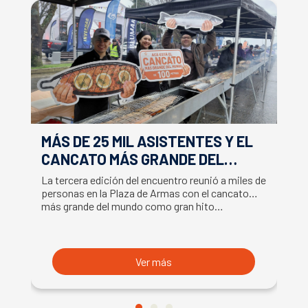
MÁS DE 25 MIL ASISTENTES Y EL
E
CANCATO MÁS GRANDE DEL
S
MUNDO MARCAN EXITOSO CIERRE
M
La tercera edición del encuentro reunió a miles de
La
DE LA SEMANA DEL SALMÓN
C
personas en la Plaza de Armas con el cancato
Sa
más grande del mundo como gran hito…
co
B
du
S
Ver más