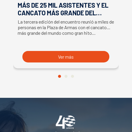
MÁS DE 25 MIL ASISTENTES Y EL
E
CANCATO MÁS GRANDE DEL
S
MUNDO MARCAN EXITOSO CIERRE
M
La tercera edición del encuentro reunió a miles de
La
DE LA SEMANA DEL SALMÓN
C
personas en la Plaza de Armas con el cancato
Sa
más grande del mundo como gran hito…
co
B
du
S
Ver más