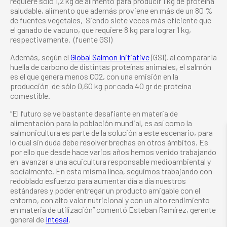
requiere solo 1,2 kg de alimento para producir 1 kg de proteína
saludable, alimento que además proviene en más de un 80 %
de fuentes vegetales, Siendo siete veces más eficiente que
el ganado de vacuno, que requiere 8 kg para lograr 1 kg,
respectivamente. (fuente GSI)
Además, según el
Global Salmon Initiative
(GSI), al comparar la
huella de carbono de distintas proteínas animales, el salmón
es el que genera menos CO2, con una emisión en la
producción de sólo 0,60 kg por cada 40 gr de proteína
comestible.
“El futuro se ve bastante desafiante en materia de
alimentación para la población mundial, es así como la
salmonicultura es parte de la solución a este escenario, para
lo cual sin duda debe resolver brechas en otros ámbitos. Es
por ello que desde hace varios años hemos venido trabajando
en avanzar a una acuicultura responsable medioambiental y
socialmente. En esta misma línea, seguimos trabajando con
redoblado esfuerzo para aumentar día a día nuestros
estándares y poder entregar un producto amigable con el
entorno, con alto valor nutricional y con un alto rendimiento
en materia de utilización” comentó Esteban Ramírez, gerente
general de
Intesal
.