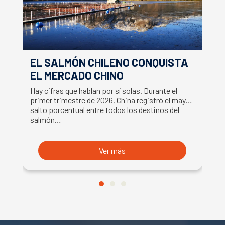
EL SALMÓN CHILENO CONQUISTA
S
EL MERCADO CHINO
C
S
Hay cifras que hablan por sí solas. Durante el
La
primer trimestre de 2026, China registró el mayor
ce
salto porcentual entre todos los destinos del
Fr
salmón…
s
Ver más