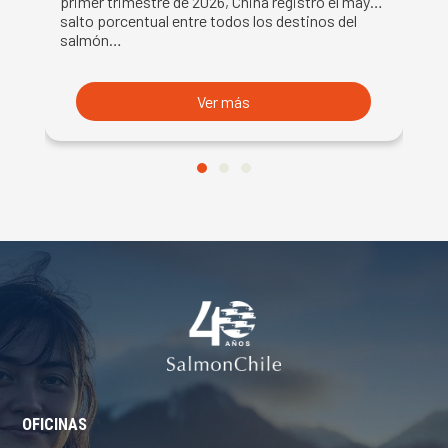
primer trimestre de 2026, China registró el mayor
ce
salto porcentual entre todos los destinos del
Fr
salmón…
s
Ver más
OFICINAS