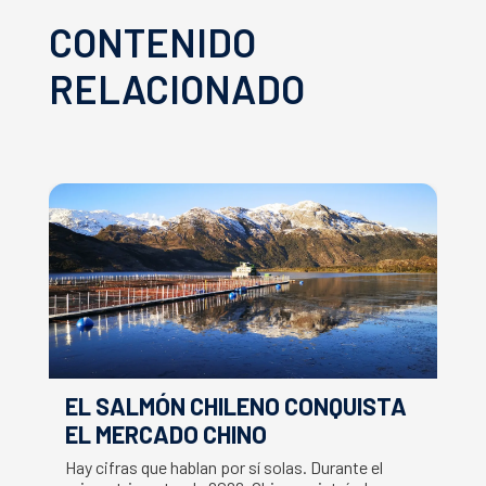
CONTENIDO
RELACIONADO
EL SALMÓN CHILENO CONQUISTA
S
EL MERCADO CHINO
C
S
Hay cifras que hablan por sí solas. Durante el
La