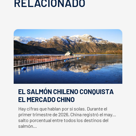
RELACIONADO
EL SALMÓN CHILENO CONQUISTA
S
EL MERCADO CHINO
C
S
Hay cifras que hablan por sí solas. Durante el
La
primer trimestre de 2026, China registró el mayor
ce
salto porcentual entre todos los destinos del
Fr
salmón…
s