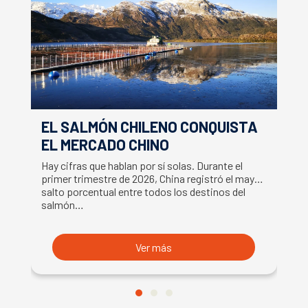
EL SALMÓN CHILENO CONQUISTA
S
EL MERCADO CHINO
C
S
Hay cifras que hablan por sí solas. Durante el
La
primer trimestre de 2026, China registró el mayor
ce
salto porcentual entre todos los destinos del
Fr
salmón…
s
Ver más